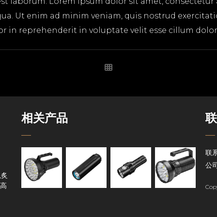
 est laborum. Lorem ipsum dolor sit amet, consectetur
ua. Ut enim ad minim veniam, quis nostrud exercitatio
in reprehenderit in voluptate velit esse cillum dolore
相关产品
联
联系
公司
以炙
高
Cop