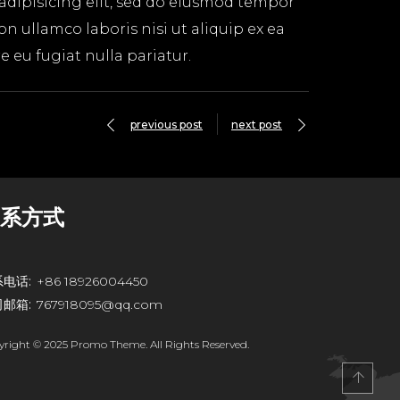
 adipisicing elit, sed do eiusmod tempor
n ullamco laboris nisi ut aliquip ex ea
 eu fugiat nulla pariatur.
previous post
next post
系方式
电话:
+86 18926004450
邮箱:
767918095@qq.com
yright © 2025 Promo Theme. All Rights Reserved.