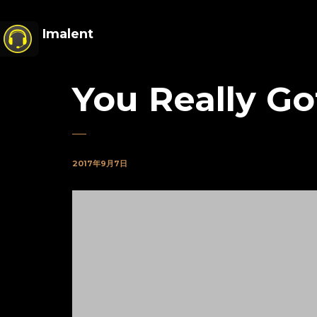
Imalent
You Really G
2017年9月7日