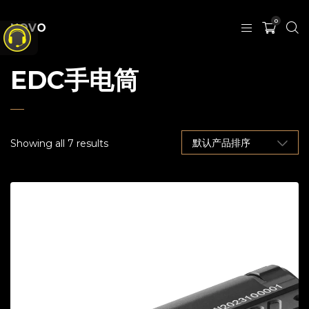
0
NOVO
EDC手电筒
Showing all 7 results