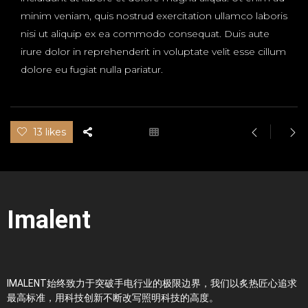
minim veniam, quis nostrud exercitation ullamco laboris
nisi ut aliquip ex ea commodo consequat. Duis aute
irure dolor in reprehenderit in voluptate velit esse cillum
dolore eu fugiat nulla pariatur.
13 likes
Imalent
IMALENT始终致力于突破手电行业的极限边界，我们以炙热匠心追求
最高标准，用科技创新不断改写照明科技的高度。