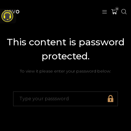
0
NOVO
This content is password
protected.
To view it please enter your password below: