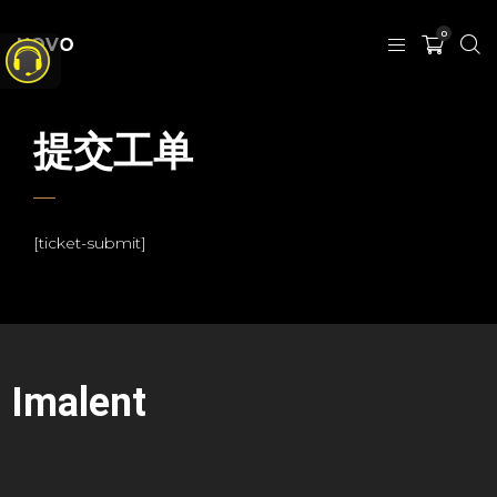
0
NOVO
提交工单
[ticket-submit]
Imalent